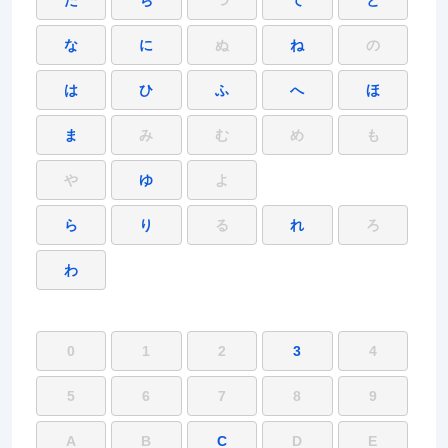
な
に
ぬ
ね
の
は
ひ
ふ
へ
ほ
ま
み
む
め
も
や
ゆ
よ
ら
り
る
れ
ろ
わ
0
1
2
3
4
5
6
7
8
9
A
B
C
D
E