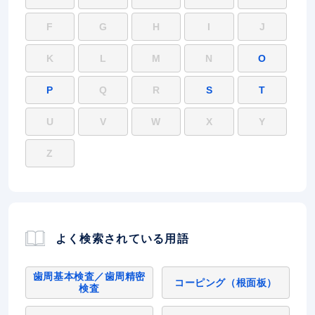
F
G
H
I
J
K
L
M
N
O
P
Q
R
S
T
U
V
W
X
Y
Z
よく検索されている用語
歯周基本検査／歯周精密
コーピング（根面板）
検査