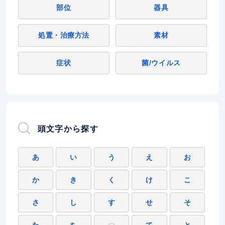
部位
器具
処置・治療方法
素材
症状
菌/ウイルス
頭文字から探す
あ
い
う
え
お
か
き
く
け
こ
さ
し
す
せ
そ
た
ち
つ
て
と