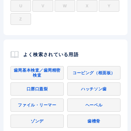
U
V
W
X
Y
Z
よく検索されている用語
歯周基本検査／歯周精密
コーピング（根面板）
検査
口唇口蓋裂
ハッチソン歯
ファイル・リーマー
ヘーベル
ゾンデ
歯槽骨