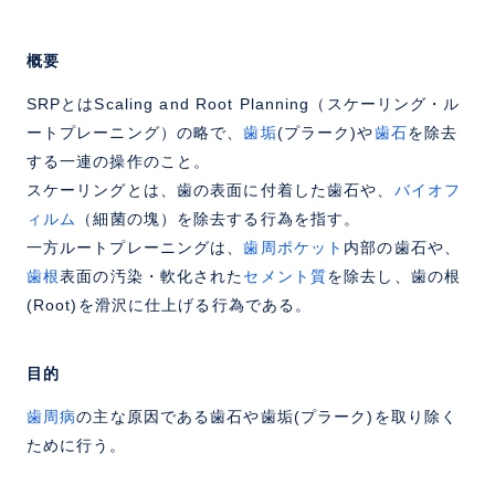
概要
SRPとはScaling and Root Planning（スケーリング・ル
ートプレーニング）の略で、
歯垢
(プラーク)や
歯石
を除去
する一連の操作のこと。
スケーリングとは、歯の表面に付着した歯石や、
バイオフ
ィルム
（細菌の塊）を除去する行為を指す。
一方ルートプレーニングは、
歯周ポケット
内部の歯石や、
歯根
表面の汚染・軟化された
セメント質
を除去し、歯の根
(Root)を滑沢に仕上げる行為である。
目的
歯周病
の主な原因である歯石や歯垢(プラーク)を取り除く
ために行う。