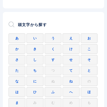
頭文字から探す
あ
い
う
え
お
か
き
く
け
こ
さ
し
す
せ
そ
た
ち
つ
て
と
な
に
ぬ
ね
の
は
ひ
ふ
へ
ほ
ま
み
む
め
も