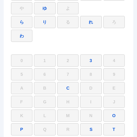
や
ゆ
よ
ら
り
る
れ
ろ
わ
0
1
2
3
4
5
6
7
8
9
A
B
C
D
E
F
G
H
I
J
K
L
M
N
O
P
Q
R
S
T