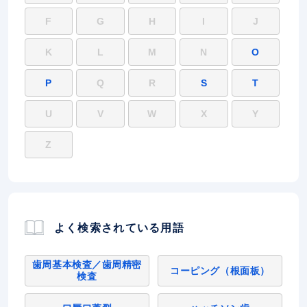
F
G
H
I
J
K
L
M
N
O
P
Q
R
S
T
U
V
W
X
Y
Z
よく検索されている用語
歯周基本検査／歯周精密
コーピング（根面板）
検査