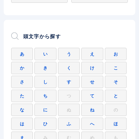
頭文字から探す
あ
い
う
え
お
か
き
く
け
こ
さ
し
す
せ
そ
た
ち
つ
て
と
な
に
ぬ
ね
の
は
ひ
ふ
へ
ほ
ま
み
む
め
も