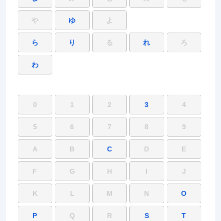
や
ゆ
よ
ら
り
る
れ
ろ
わ
0
1
2
3
4
5
6
7
8
9
A
B
C
D
E
F
G
H
I
J
K
L
M
N
O
P
Q
R
S
T