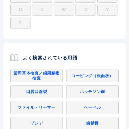
U
V
W
X
Y
Z
よく検索されている用語
歯周基本検査／歯周精密
コーピング（根面板）
検査
口唇口蓋裂
ハッチソン歯
ファイル・リーマー
ヘーベル
ゾンデ
歯槽骨