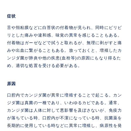
症状
舌や頬粘膜などに白苔状の付着物が見られ、同時にピリピ
リとした痛みや違和感、味覚の異常を感じることもある。
付着物はガーゼなどで拭うと取れるが、無理に剥がすと痛
みや出血に繋がることもある。放っておくと、増殖したカ
ンジダ菌が肺炎や他の疾患(血栓等)の原因にもなり得るた
め、適切な処置を受ける必要がある。
原因
口腔内でカンジダ菌が異常に増殖することで起こる。カン
ジダ菌は真菌の一種であり、いわゆるカビである。通常、
カンジダ菌は人体に対して悪影響を及ぼさないが、免疫力
が落ちている時、口腔内が不潔になっている時、抗菌薬を
長期的に使用している時などに異常に増殖し、病原性を発