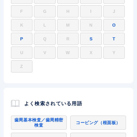
F
G
H
I
J
K
L
M
N
O
P
Q
R
S
T
U
V
W
X
Y
Z
よく検索されている用語
歯周基本検査／歯周精密
コーピング（根面板）
検査