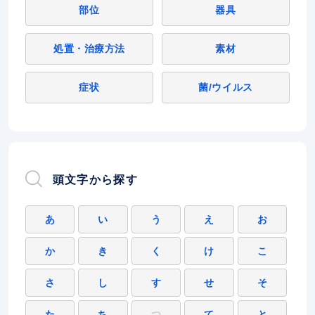
部位
器具
処置・治療方法
素材
症状
菌/ウイルス
頭文字から探す
あ
い
う
え
お
か
き
く
け
こ
さ
し
す
せ
そ
た
ち
つ
て
と