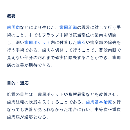
概要
歯周病
などにより生じた、
歯周組織
の異常に対して行う手
術のこと。中でもフラップ手術は該当部位の歯肉を切開
し、深い
歯周ポケット
内に付着した
歯石
や病変部の除去を
行う手術である。歯肉を切開して行うことで、普段肉眼で
見えない部分の汚れまで確実に除去することができ、歯周
病の改善が期待できる。
目的・適応
処置の目的は、歯周ポケットや形態異常などを改善させ、
歯周組織の状態を良くすることである。
歯周基本治療
を行
なっても改善が見られなかった場合に行い、中等度〜重度
歯周病が適応となる。