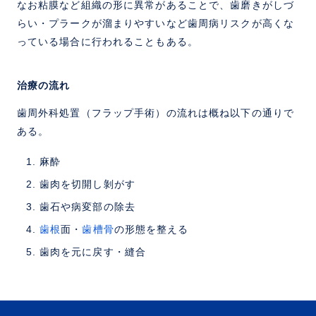
なお粘膜など組織の形に異常があることで、歯磨きがしづ
らい・プラークが溜まりやすいなど歯周病リスクが高くな
っている場合に行われることもある。
治療の流れ
歯周外科処置（フラップ手術）の流れは概ね以下の通りで
ある。
麻酔
歯肉を切開し剝がす
歯石や病変部の除去
歯根
面・
歯槽骨
の形態を整える
歯肉を元に戻す・縫合