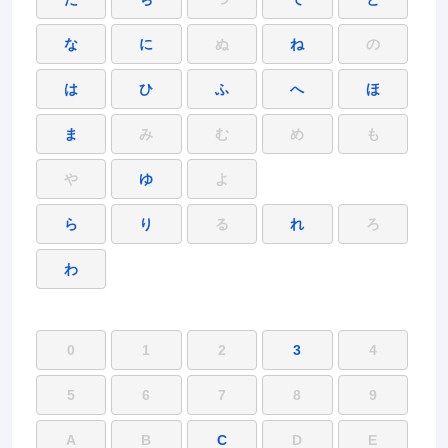
な
に
ぬ
ね
の
は
ひ
ふ
へ
ほ
ま
み
む
め
も
や
ゆ
よ
ら
り
る
れ
ろ
わ
0
1
2
3
4
5
6
7
8
9
A
B
C
D
E