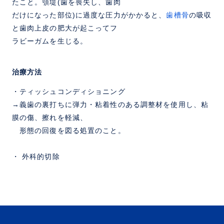
たこと。顎堤(歯を喪失し、歯肉
だけになった部位)に過度な圧力がかかると、
歯槽骨
の吸収
と歯肉上皮の肥大が起こってフ
ラビーガムを生じる。
治療方法
・ティッシュコンディショニング
→義歯の裏打ちに弾力・粘着性のある調整材を使用し、粘
膜の傷、擦れを軽減、
形態の回復を図る処置のこと。
・ 外科的切除