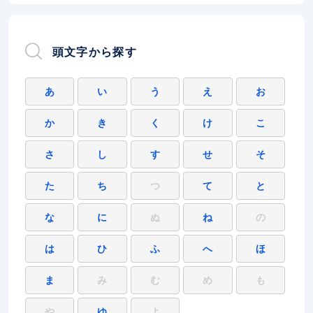
頭文字から探す
あ
い
う
え
お
か
き
く
け
こ
さ
し
す
せ
そ
た
ち
つ
て
と
な
に
ぬ
ね
の
は
ひ
ふ
へ
ほ
ま
み
む
め
も
や
ゆ
よ