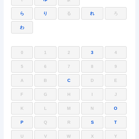
ら
り
る
れ
ろ
わ
0
1
2
3
4
5
6
7
8
9
A
B
C
D
E
F
G
H
I
J
K
L
M
N
O
P
Q
R
S
T
U
V
W
X
Y