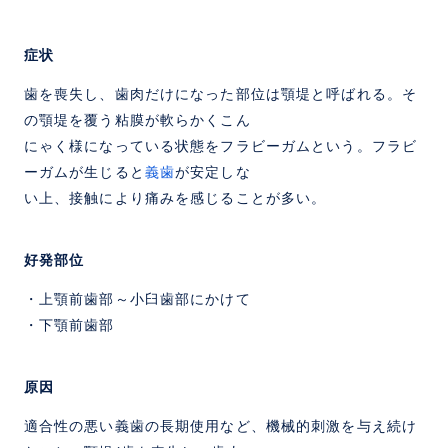
症状
歯を喪失し、歯肉だけになった部位は顎堤と呼ばれる。そ
の顎堤を覆う粘膜が軟らかくこん
にゃく様になっている状態をフラビーガムという。フラビ
ーガムが生じると
義歯
が安定しな
い上、接触により痛みを感じることが多い。
好発部位
・上顎前歯部～小臼歯部にかけて
・下顎前歯部
原因
適合性の悪い義歯の長期使用など、機械的刺激を与え続け