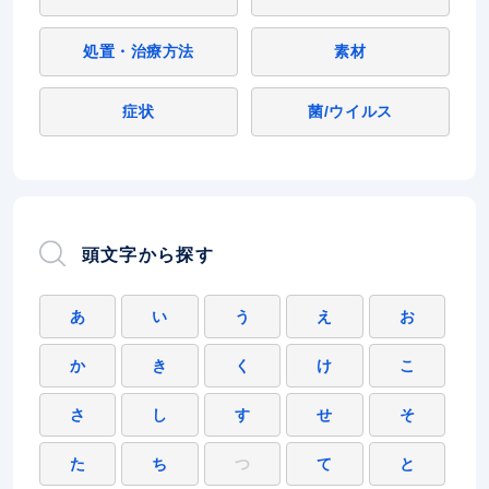
処置・治療方法
素材
症状
菌/ウイルス
頭文字から探す
あ
い
う
え
お
か
き
く
け
こ
さ
し
す
せ
そ
た
ち
つ
て
と