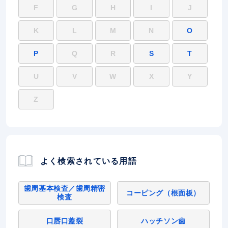
F
G
H
I
J
K
L
M
N
O
P
Q
R
S
T
U
V
W
X
Y
Z
よく検索されている用語
歯周基本検査／歯周精密
コーピング（根面板）
検査
口唇口蓋裂
ハッチソン歯