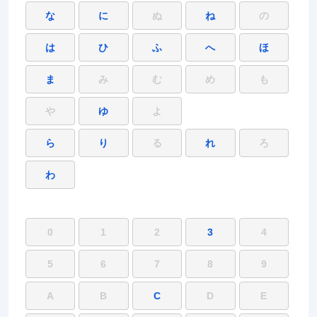
な
に
ぬ
ね
の
は
ひ
ふ
へ
ほ
ま
み
む
め
も
や
ゆ
よ
ら
り
る
れ
ろ
わ
0
1
2
3
4
5
6
7
8
9
A
B
C
D
E